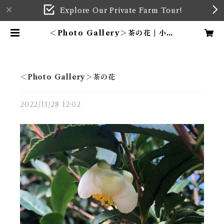
Explore Our Private Farm Tour!
＜Photo Gallery＞茶の花 | 小山
園製茶場 KOYAMA TEA FARM
& GARDEN
＜Photo Gallery＞茶の花
2022/11/28 12:02