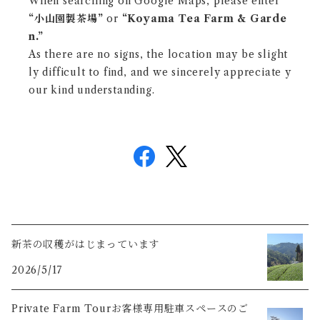
When searching on Google Maps, please enter
“小山園製茶場”
or
“Koyama Tea Farm & Garde
n.”
As there are no signs, the location may be slight
ly difficult to find, and we sincerely appreciate y
our kind understanding.
新茶の収穫がはじまっています
2026/5/17
Private Farm Tourお客様専用駐車スペースのご